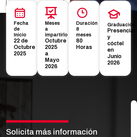
Fecha
Meses
Duración
Graduación
de
a
8
Presencial
Inicio
impartirlo
meses
y
22 de
Octubre
80
cóctel
Octubre
2025
Horas
en
2025
a
Junio
Mayo
2026
2026
Solicita más información