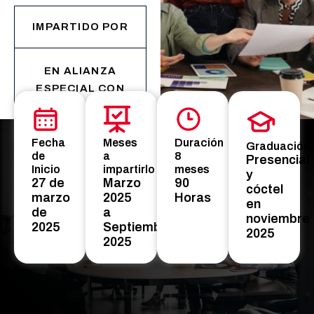
IMPARTIDO POR
EN ALIANZA
ESPECIAL CON
Fecha
Meses
Duración
Graduación
de
a
8
Presencial
Inicio
impartirlo
meses
y
27 de
Marzo
90
cóctel
marzo
2025
Horas
en
de
a
noviembre
2025
Septiembre
2025
2025