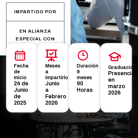
IMPARTIDO POR
EN ALIANZA
ESPECIAL CON
Fecha
Meses
Duración
Graduación
de
a
9
Presencial
Inicio
impartirlo
meses
en
24 de
Junio
90
marzo
Junio
a
Horas
2026
de
Febrero
2025
2026