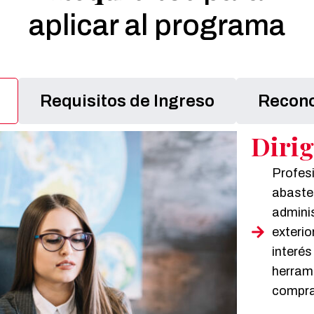
aplicar al programa
Requisitos de Ingreso
Recono
Dirig
Profesi
abaste
adminis
exteri
interés
herram
compra