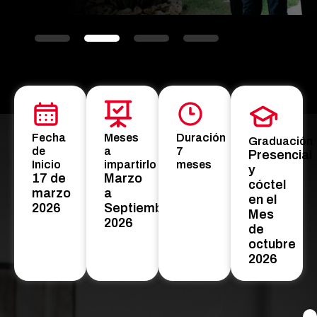
Fecha
Meses
Duración
Graduación
de
a
7
Presencial
Inicio
impartirlo
meses
y
17 de
Marzo
cóctel
marzo
a
en el
2026
Septiembre
Mes
2026
de
octubre
2026