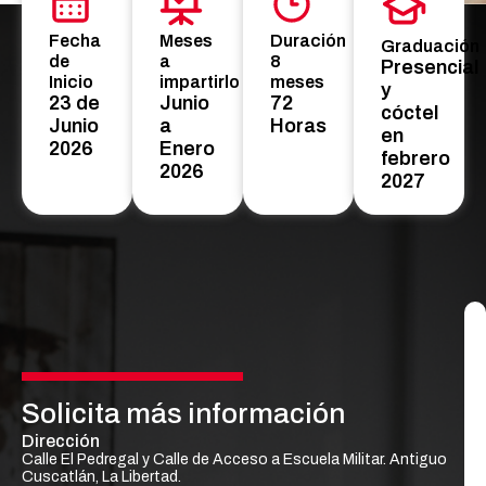
Fecha
Meses
Duración
Graduación
de
a
8
Presencial
Inicio
impartirlo
meses
y
23 de
Junio
72
cóctel
Junio
a
Horas
en
2026
Enero
febrero
2026
2027
Solicita más información
Dirección
Calle El Pedregal y Calle de Acceso a Escuela Militar. Antiguo
Cuscatlán, La Libertad.