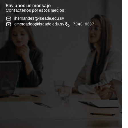
Envíanos un mensaje
Contáctenos por estos medios:
ihernandez@iseade.edu.sv
emercadeo@iseade.edu.sv
7340-6337