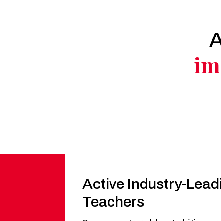
A
im
Active Industry-Lead
Teachers