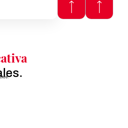
ativa
ales.
cios.