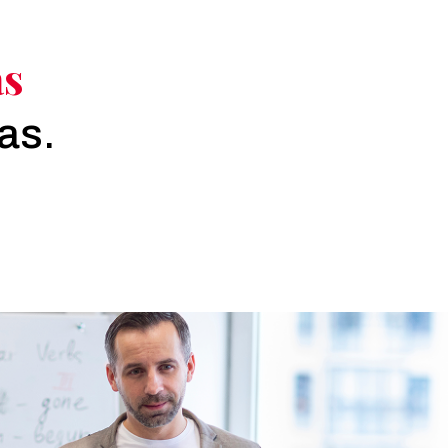
ás
as.